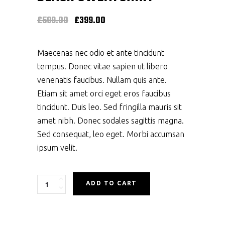
Original
Current
£
599.00
£
399.00
price
price
was:
is:
£599.00.
£399.00.
Maecenas nec odio et ante tincidunt
tempus. Donec vitae sapien ut libero
venenatis faucibus. Nullam quis ante.
Etiam sit amet orci eget eros faucibus
tincidunt. Duis leo. Sed fringilla mauris sit
amet nibh. Donec sodales sagittis magna.
Sed consequat, leo eget. Morbi accumsan
ipsum velit.
Quantity
ADD TO CART