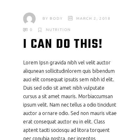
BY
BODY
MARCH 2, 2018
0
NUTRITION
I CAN DO THIS!
Lorem Ipsn gravida nibh vel velit auctor
aliqunean sollicitudinlorem quis bibendum
auci elit consequat ipsutis sem nibh id elit.
Duis sed odio sit amet nibh vulputate
cursus a sit amet mauris. Morbiaccumsan
ipsum velit. Nam nec tellus a odio tincidunt
auctor a ornare odio. Sed non mauris vitae
erat consequat auctor eu in elit. Class
aptent taciti sociosqu ad litora torquent
per conubia nostra, per inceptos