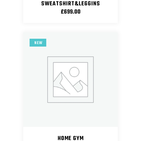
SWEATSHIRT&LEGGINS
£
699.00
NEW
HOME GYM