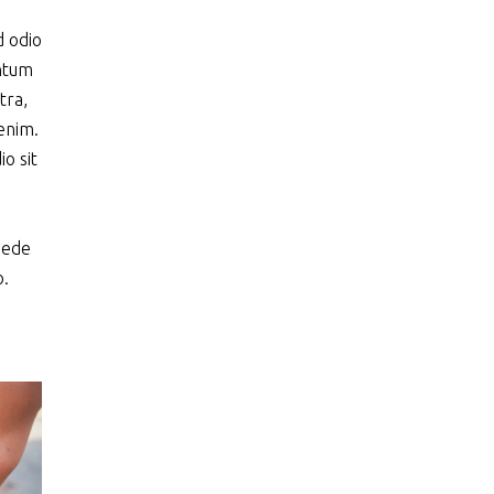
d odio
entum
tra,
enim.
io sit
pede
o.