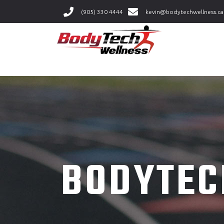
(905) 330 4444
kevin@bodytechwellness.ca
BODYTEC