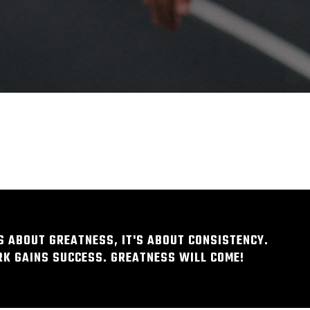
S ABOUT GREATNESS, IT'S ABOUT CONSISTENCY.
K GAINS SUCCESS. GREATNESS WILL COME!