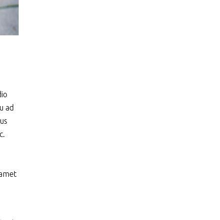
dio
qu ad
bus
c.
t amet