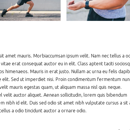
 sit amet mauris. Morbiaccumsan ipsum velit. Nam nec tellus a o
vitae erat consequat auctor eu in elit. Class aptent taciti socios
os himenaeos. Mauris in erat justo. Nullam ac urna eu felis dapi
elit. Sed ut imperdiet nisi. Proin condimentum fermentum nun
elit mauris egestas quam, ut aliquam massa nisl quis neque.
l velit auctor aliquet. Aenean sollicitudin, lorem quis bibendum
sem nibh id elit. Duis sed odio sit amet nibh vulputate cursus a si
llus a odio tincidunt auctor a ornare odio.