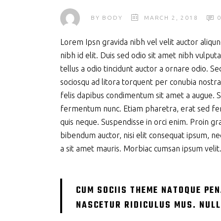
BY
BODY
MARCH 2, 2018
Lorem Ipsn gravida nibh vel velit auctor aliqu
nibh id elit. Duis sed odio sit amet nibh vulp
tellus a odio tincidunt auctor a ornare odio. Se
sociosqu ad litora torquent per conubia nostra
felis dapibus condimentum sit amet a augue. S
fermentum nunc. Etiam pharetra, erat sed fer
quis neque. Suspendisse in orci enim. Proin grav
bibendum auctor, nisi elit consequat ipsum, nec
a sit amet mauris. Morbiac cumsan ipsum velit.
CUM SOCIIS THEME NATOQUE PEN
NASCETUR RIDICULUS MUS. NULL