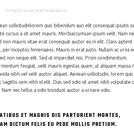
0
FITNESS
GYM
PERFORMANCE
nean sollicitudinlorem quis bibendum auci elit consequat ipsutis 
utate cursus a sit amet mauris. Morbiaccumsan ipsum velit. Nam n
d non mauris vitae erat consequat auctor eu in elit. Class aptent t
, per inceptos himenaeos. Mauris in erat justo. Nullam ac urna e
ed non neque elit. Sed ut imperdiet nisi. Proin condimentum
mentum feugiat, velit mauris egestas quam, ut aliquam massa n
ida nibh vel velit auctor aliquet. Aenean sollicitudin, lorem quis
 sagittis sem nibh id elit. Duis sed odio sit amet nibh vulputate 
 Nam nec tellus a odio tincidunt auctor a ornare odio.
ATIBUS ET MAGNIS DIS PARTURIENT MONTES,
AM DICTUM FELIS EU PEDE MOLLIS PRETIUM.