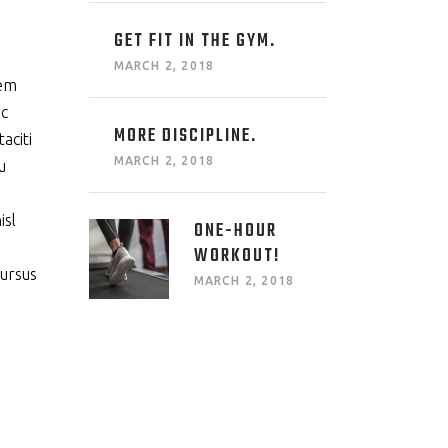
GET FIT IN THE GYM.
MARCH 2, 2018
sem
ec
MORE DISCIPLINE.
aciti
MARCH 2, 2018
u
isl
ONE-HOUR
WORKOUT!
cursus
MARCH 2, 2018