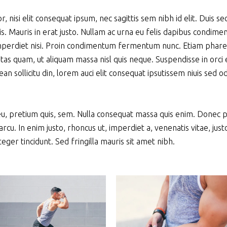
 nisi elit consequat ipsum, nec sagittis sem nibh id elit. Duis se
is. Mauris in erat justo. Nullam ac urna eu felis dapibus condim
 imperdiet nisi. Proin condimentum fermentum nunc. Etiam phare
tas quam, ut aliquam massa nisl quis neque. Suspendisse in orci 
an sollicitu din, lorem auci elit consequat ipsutissem niuis sed od
 eu, pretium quis, sem. Nulla consequat massa quis enim. Donec 
 arcu. In enim justo, rhoncus ut, imperdiet a, venenatis vitae, just
eger tincidunt. Sed fringilla mauris sit amet nibh.